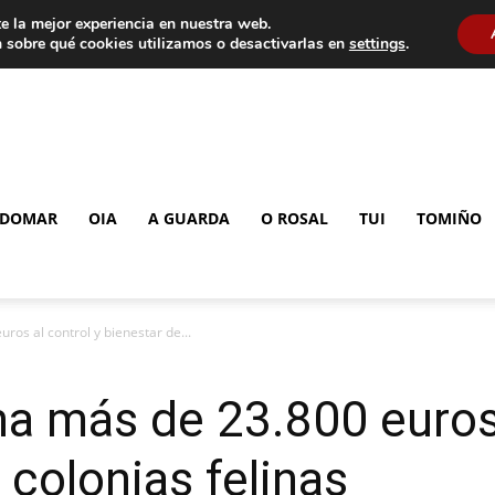
e la mejor experiencia en nuestra web.
 sobre qué cookies utilizamos o desactivarlas en
settings
.
DOMAR
OIA
A GUARDA
O ROSAL
TUI
TOMIÑO
ros al control y bienestar de...
na más de 23.800 euros 
 colonias felinas