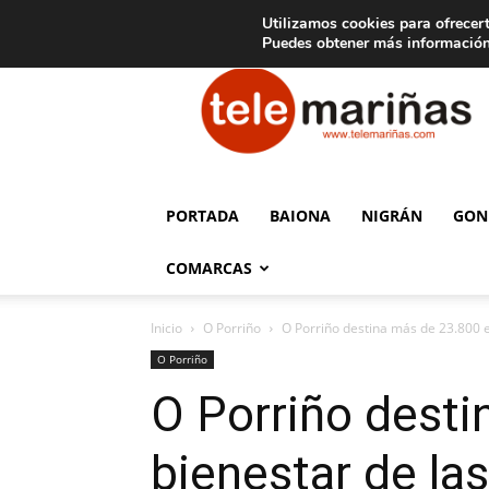
C
15
Aviso legal
Tarifas de publicidad
Oia
Utilizamos cookies para ofrecert
Puedes obtener más información
Telemariñas
PORTADA
BAIONA
NIGRÁN
GON
COMARCAS
Inicio
O Porriño
O Porriño destina más de 23.800 eu
O Porriño
O Porriño desti
bienestar de las