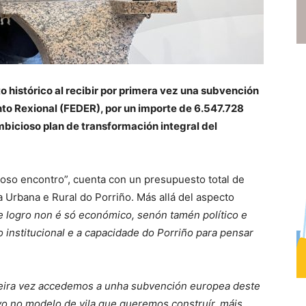
o histórico al recibir por primera vez una subvención
o Rexional (FEDER), por un importe de 6.547.728
mbicioso plan de transformación integral del
noso encontro”, cuenta con un presupuesto total de
 Urbana e Rural do Porriño. Más allá del aspecto
e logro non é só económico, senón tamén político e
so institucional e a capacidade do Porriño para pensar
rimeira vez accedemos a unha subvención europea deste
tivo no modelo de vila que queremos construír, máis