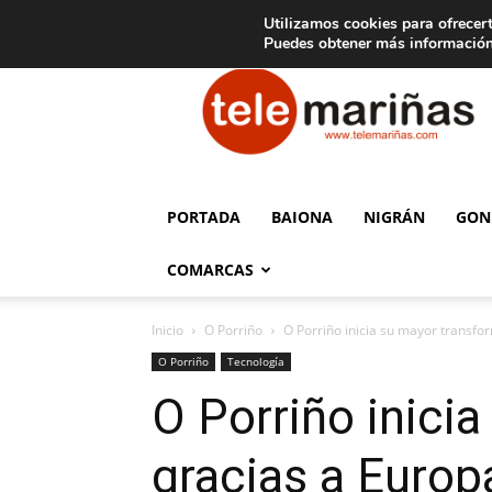
C
15
Aviso legal
Tarifas de publicidad
Oia
Utilizamos cookies para ofrecert
Puedes obtener más información
Telemariñas
PORTADA
BAIONA
NIGRÁN
GON
COMARCAS
Inicio
O Porriño
O Porriño inicia su mayor transf
O Porriño
Tecnología
O Porriño inici
gracias a Europ