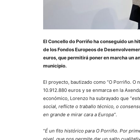
El Concello do Porriño ha conseguido un hit
de los Fondos Europeos de Desenvolvement
euros, que permitirá poner en marcha un a
municipio.
El proyecto, bautizado como “O Porriño. O 
10.912.880 euros y se enmarca en la Axenda
económico, Lorenzo ha subrayado que “
est
social, reflicte o traballo técnico, o consen
en grande e mirar cara a Europa”
.
“
É un fito histórico para O Porriño. Por p
nivel, que nos permite dar un salto cualita