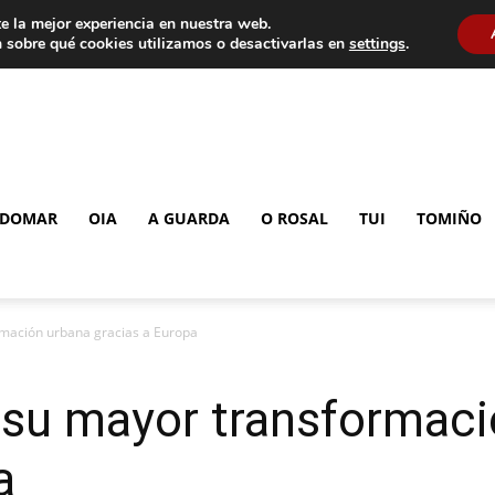
e la mejor experiencia en nuestra web.
 sobre qué cookies utilizamos o desactivarlas en
settings
.
DOMAR
OIA
A GUARDA
O ROSAL
TUI
TOMIÑO
ormación urbana gracias a Europa
a su mayor transformac
a