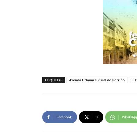
ETIQUETAS
Axenda Urbana e Rural do Porriño
FE
Facebook
X
WhatsAp