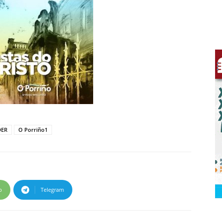
DER
O Porriño1
p
Telegram