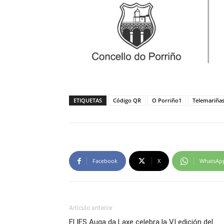
ETIQUETAS
Código QR
O Porriño1
Telemariña
Facebook
X
WhatsAp
Artículo anterior
El IES Auga da Laxe celebra la VI edición del