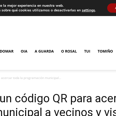
e la mejor experiencia en nuestra web.
 sobre qué cookies utilizamos o desactivarlas en
settings
.
DOMAR
OIA
A GUARDA
O ROSAL
TUI
TOMIÑO
 acercar toda la programación municipal...
 un código QR para acer
nicipal a vecinos y vi