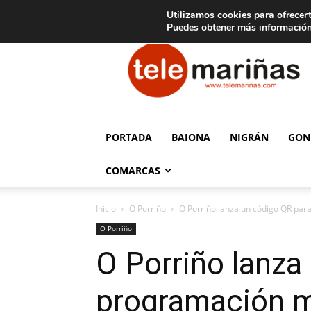
C
15
Aviso legal
Tarifas de publicidad
Oia
Utilizamos cookies para ofrecert
Puedes obtener más información
Telemariñas
PORTADA
BAIONA
NIGRÁN
GON
COMARCAS
Inicio
O Porriño
O Porriño lanza un código QR para
O Porriño
O Porriño lanza
programación mu