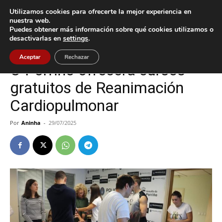
Utilizamos cookies para ofrecerte la mejor experiencia en
nuestra web.
Puedes obtener más información sobre qué cookies utilizamos o
Inicio
Cultura / Ocio
desactivarlas en
settings
.
Cultura / Ocio
O Porriño
Aceptar
Rechazar
O Porriño ofrecerá cursos
gratuitos de Reanimación
Cardiopulmonar
Por
Aninha
-
29/07/2025