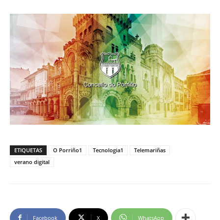
ETIQUETAS
O Porriño1
Tecnologia1
Telemariñas
verano digital
Facebook
X
WhatsApp