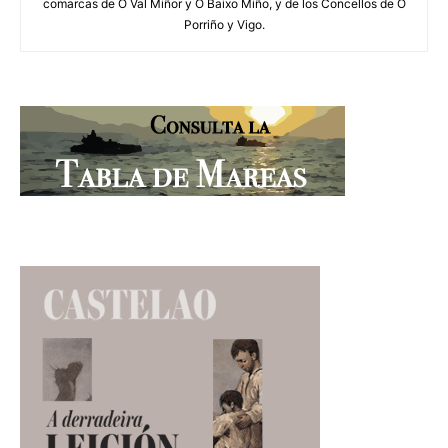
comarcas de O Val Miñor y O Baixo Miño, y de los Concellos de O
Porriño y Vigo.