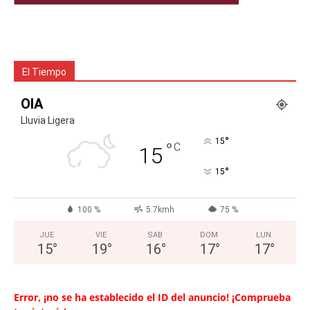
El Tiempo
OIA
Lluvia Ligera
°
15
°
C
15
°
15
100 %
5.7kmh
75 %
JUE
VIE
SAB
DOM
LUN
15
°
19
°
16
°
17
°
17
°
Error, ¡no se ha establecido el ID del anuncio! ¡Comprueba