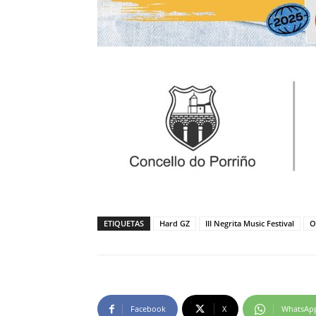
ETIQUETAS
Hard GZ
III Negrita Music Festival
O
Facebook
X
WhatsAp