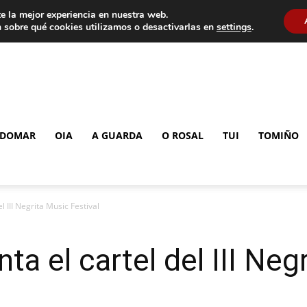
e la mejor experiencia en nuestra web.
 sobre qué cookies utilizamos o desactivarlas en
settings
.
DOMAR
OIA
A GUARDA
O ROSAL
TUI
TOMIÑO
l III Negrita Music Festival
ta el cartel del III Neg