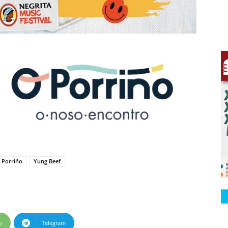
 Porriño
Yung Beef
p
Telegram