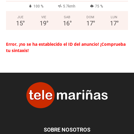
100 %
5.7kmh
75 %
JUE
VIE
SAB
DOM
LUN
15
°
19
°
16
°
17
°
17
°
Error, ¡no se ha establecido el ID del anuncio! ¡Comprueba
tu sintaxis!
SOBRE NOSOTROS