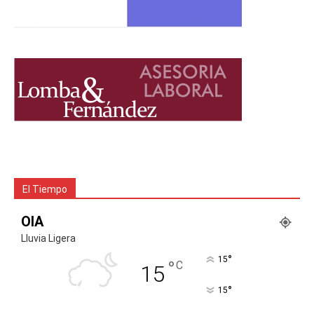
El Tiempo
OIA
Lluvia Ligera
°
15
°
C
15
°
15