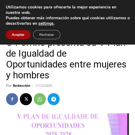
Utilizamos cookies para ofrecerte la mejor experiencia en
nuestra web.
Puedes obtener más información sobre qué cookies utilizamos o
Inicio
O Porriño
desactivarlas en
settings
.
O Porriño
Aceptar
Rechazar
O Porriño presenta su V Plan
de Igualdad de
Oportunidades entre mujeres
y hombres
Por
Redacción
-
11/12/2024