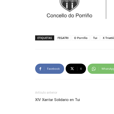
ETIQUETAS
FEGATRI
O Porriño
Tui
X Triatl
Facebook
X
WhatsAp
Artículo anterior
XIV Xantar Solidario en Tui