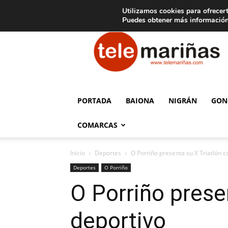
C
15
Aviso legal
Tarifas de publicidad
Oia
Utilizamos cookies para ofrecert
Puedes obtener más información
Telemariñas
PORTADA
BAIONA
NIGRÁN
GON
COMARCAS
Inicio
Deportes
O Porriño presenta su X Triatlón 
Deportes
O Porriño
O Porriño prese
deportivo