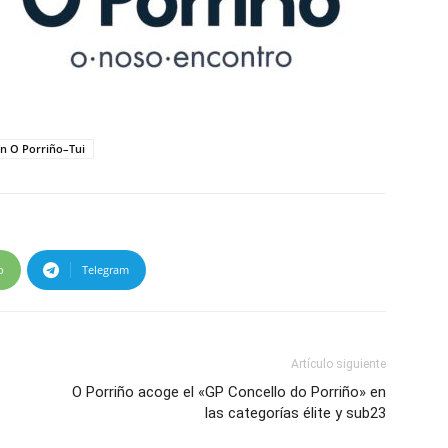
ón O Porriño–Tui
p
Telegram
Artículo siguiente
O Porriño acoge el «GP Concello do Porriño» en
las categorías élite y sub23