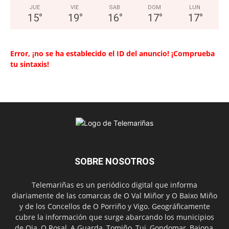
JUE
VIE
SAB
DOM
LUN
15
°
19
°
16
°
17
°
17
°
Error, ¡no se ha establecido el ID del anuncio! ¡Comprueba
tu sintaxis!
SOBRE NOSOTROS
Telemariñas es un periódico digital que informa
diariamente de las comarcas de O Val Miñor y O Baixo Miño
y de los Concellos de O Porriño y Vigo. Geográficamente
cubre la información que surge abarcando los municipios
de Oia, O Rosal, A Guarda, Tomiño, Tui, Gondomar, Baiona,