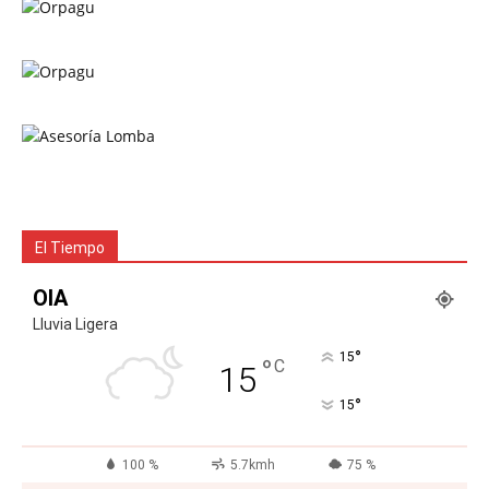
El Tiempo
OIA
Lluvia Ligera
°
15
°
C
15
°
15
100 %
5.7kmh
75 %