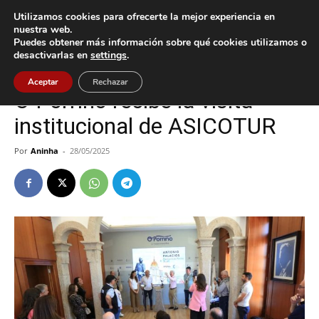
Utilizamos cookies para ofrecerte la mejor experiencia en
nuestra web.
Puedes obtener más información sobre qué cookies utilizamos o
Inicio
Cultura / Ocio
desactivarlas en
settings
.
Cultura / Ocio
O Porriño
Aceptar
Rechazar
O Porriño recibe la visita
institucional de ASICOTUR
Por
Aninha
-
28/05/2025