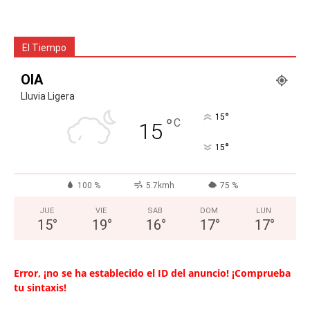
El Tiempo
OIA
Lluvia Ligera
°
15
°
C
15
°
15
100 %
5.7kmh
75 %
JUE
VIE
SAB
DOM
LUN
15
°
19
°
16
°
17
°
17
°
Error, ¡no se ha establecido el ID del anuncio! ¡Comprueba
tu sintaxis!