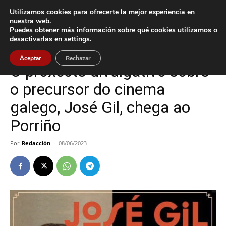
Utilizamos cookies para ofrecerte la mejor experiencia en
nuestra web.
Puedes obtener más información sobre qué cookies utilizamos o
Inicio
Cultura / Ocio
desactivarlas en
settings
.
Cultura / Ocio
O Porriño
Aceptar
Rechazar
O proxecto divulgativo sobre
o precursor do cinema
galego, José Gil, chega ao
Porriño
Por
Redacción
-
08/06/2023