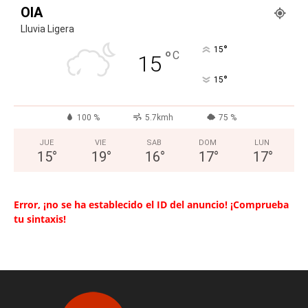
OIA
Lluvia Ligera
°
15
°
C
15
°
15
100 %
5.7kmh
75 %
JUE
VIE
SAB
DOM
LUN
15
°
19
°
16
°
17
°
17
°
Error, ¡no se ha establecido el ID del anuncio! ¡Comprueba
tu sintaxis!