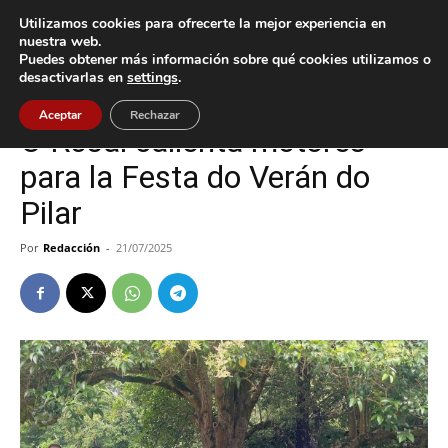
Utilizamos cookies para ofrecerte la mejor experiencia en
nuestra web.
Puedes obtener más información sobre qué cookies utilizamos o
Inicio
Cultura / Ocio
desactivarlas en
settings
.
Cultura / Ocio
O Rosal
Aceptar
Rechazar
O Rosal calienta motores
para la Festa do Verán do
Pilar
Por
Redacción
-
21/07/2025