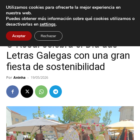
Utilizamos cookies para ofrecerte la mejor experiencia en
nuestra web.
Puedes obtener más información sobre qué cookies utilizamos o
Inicio
Cultura / Ocio
desactivarlas en
settings
.
Cultura / Ocio
O Rosal
Aceptar
Rechazar
O Rosal celebra el Día das
Letras Galegas con una gran
fiesta de sostenibilidad
Por
Aninha
-
19/05/2026