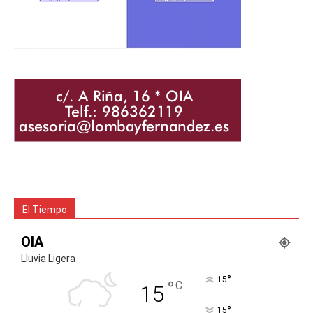
El Tiempo
OIA
Lluvia Ligera
°
15
°
C
15
°
15