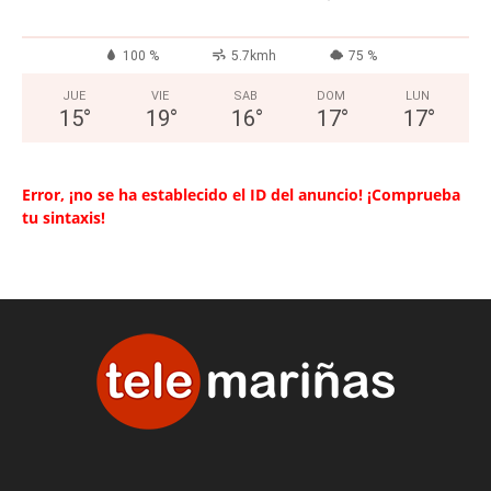
100 %
5.7kmh
75 %
JUE
VIE
SAB
DOM
LUN
15
°
19
°
16
°
17
°
17
°
Error, ¡no se ha establecido el ID del anuncio! ¡Comprueba
tu sintaxis!