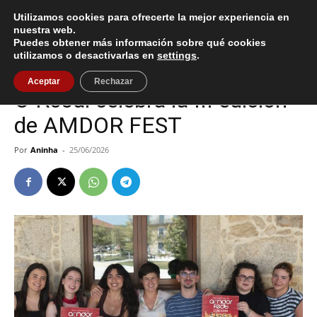
Utilizamos cookies para ofrecerte la mejor experiencia en
nuestra web.
Puedes obtener más información sobre qué cookies
Inicio
Cultura / Ocio
utilizamos o desactivarlas en
settings
.
Cultura / Ocio
O Rosal
Aceptar
Rechazar
O Rosal celebra la III edición
de AMDOR FEST
Por
Aninha
-
25/06/2026