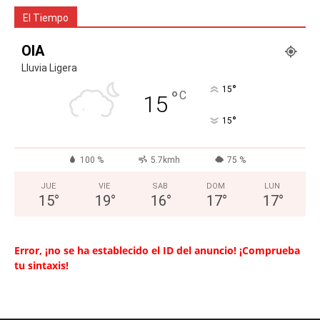
El Tiempo
OIA
Lluvia Ligera
°
15
°
C
15
°
15
100 %
5.7kmh
75 %
JUE
VIE
SAB
DOM
LUN
15
°
19
°
16
°
17
°
17
°
Error, ¡no se ha establecido el ID del anuncio! ¡Comprueba
tu sintaxis!