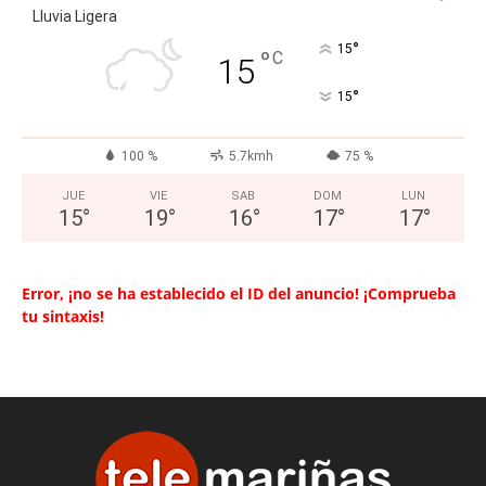
Lluvia Ligera
°
15
°
C
15
°
15
100 %
5.7kmh
75 %
JUE
VIE
SAB
DOM
LUN
15
°
19
°
16
°
17
°
17
°
Error, ¡no se ha establecido el ID del anuncio! ¡Comprueba
tu sintaxis!