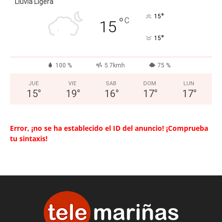
Lluvia Ligera
°
15
°
C
15
°
15
100 %
5.7kmh
75 %
JUE
VIE
SAB
DOM
LUN
15
°
19
°
16
°
17
°
17
°
Error, ¡no se ha establecido el ID del anuncio! ¡Comprueba
tu sintaxis!