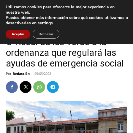
Utilizamos cookies para ofrecerte la mejor experiencia en
nuestra web.
Puedes obtener más información sobre qué cookies utilizamos o
Inicio
O Rosal
desactivarlas en
settings
.
O Rosal
Aceptar
Rechazar
O Rosal da luz verde a la
ordenanza que regulará las
ayudas de emergencia social
Por
Redacción
-
29/03/2022