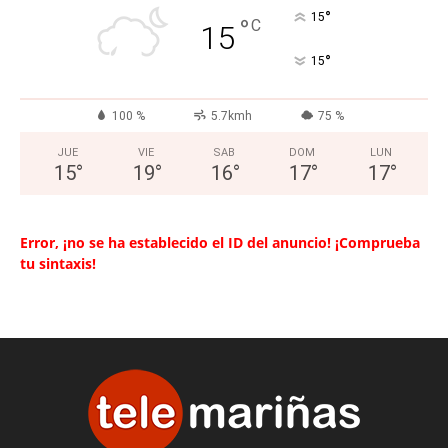
°
15
°
C
15
°
15
100 %
5.7kmh
75 %
JUE
VIE
SAB
DOM
LUN
15
°
19
°
16
°
17
°
17
°
Error, ¡no se ha establecido el ID del anuncio! ¡Comprueba
tu sintaxis!