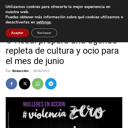
Utilizamos cookies para ofrecerte la mejor experiencia en
nuestra web.
Puedes obtener más información sobre qué cookies utilizamos o
Inicio
Cultura / Ocio
desactivarlas en
settings
.
Cultura / Ocio
O Rosal
Aceptar
Rechazar
O Rosal prepara una agenda
repleta de cultura y ocio para
el mes de junio
Por
Redacción
-
06/06/2023