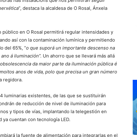
loras nas instalacións que nos permitirán seguir
nerxética
”, destaca la alcaldesa de O Rosal, Ánxela
o público en O Rosal permitirá regular intensidades y
zando así con la contaminación lumínica y permitiendo
o del 65%, “
o que suporá un importante descenso na
 ano á iluminación”.
Un ahorro que se llevará más allá
 obsolescencia da maior parte da iluminación pública é
 moitos anos de vida, polo que precisa un gran número
la regidora.
4 luminarias existentes, de las que se sustituirán
ondrán de reducción de nivel de iluminación para
nos y tipos de vías, implantando la telegestión en
dad ya cuentan con tecnología LED.
mbiará la fuente de alimentación para integrarlas en el