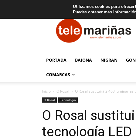
C
15
Aviso legal
Tarifas de publicidad
Oia
Utilizamos cookies para ofrecert
Puedes obtener más información
Telemariñas
PORTADA
BAIONA
NIGRÁN
GON
COMARCAS
Inicio
O Rosal
O Rosal sustituirá 2.463 luminarias 
O Rosal
Tecnología
O Rosal sustitui
tecnología LED