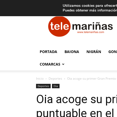
C
15
Aviso legal
Tarifas de publicidad
Oia
Utilizamos cookies para ofrecert
Puedes obtener más información
Telemariñas
PORTADA
BAIONA
NIGRÁN
GON
COMARCAS
Inicio
Deportes
Oia acoge su primer Gran Premio d
Deportes
Oia
Oia acoge su pr
puntuable en e