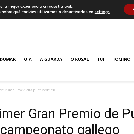
e la mejor experiencia en nuestra web.
 sobre qué cookies utilizamos o desactivarlas en
settings
.
DOMAR
OIA
A GUARDA
O ROSAL
TUI
TOMIÑO
e Pump Track, cita puntuable en...
imer Gran Premio de Pu
l campeonato gallego