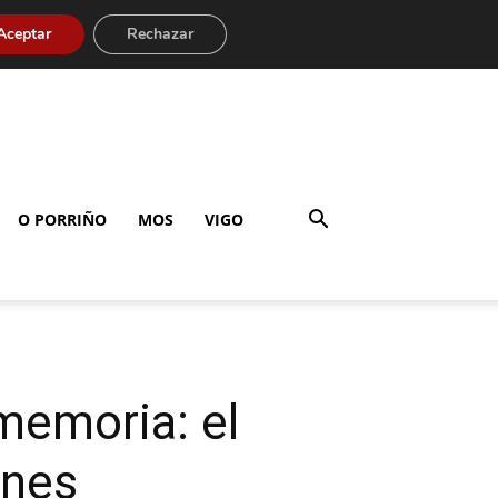
Aceptar
Rechazar
O PORRIÑO
MOS
VIGO
emoria: el
ones