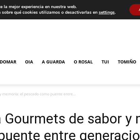
e la mejor experiencia en nuestra web.
 sobre qué cookies utilizamos o desactivarlas en
settings
.
DOMAR
OIA
A GUARDA
O ROSAL
TUI
TOMIÑO
 memoria: el pescado como puente entre...
Gourmets de sabor y m
uente entre generaci