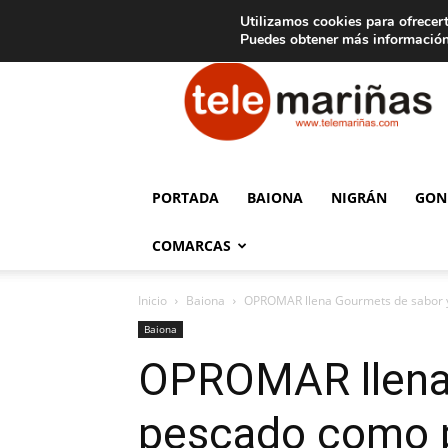
C
15
Aviso legal
Tarifas de publicidad
Oia
Utilizamos cookies para ofrecert
Puedes obtener más información
Telemariñas
PORTADA
BAIONA
NIGRÁN
GON
COMARCAS
Inicio
Baiona
OPROMAR llena Gourmets de sabor y
Baiona
OPROMAR llena 
pescado como p