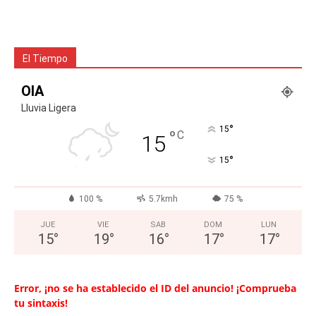
El Tiempo
OIA
Lluvia Ligera
°
15
°
C
15
°
15
100 %
5.7kmh
75 %
JUE
VIE
SAB
DOM
LUN
15
°
19
°
16
°
17
°
17
°
Error, ¡no se ha establecido el ID del anuncio! ¡Comprueba
tu sintaxis!