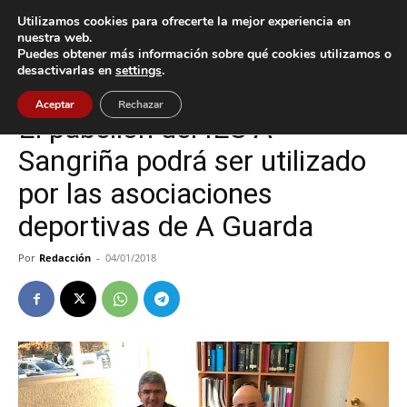
Utilizamos cookies para ofrecerte la mejor experiencia en
nuestra web.
Puedes obtener más información sobre qué cookies utilizamos o
Inicio
A Guarda
desactivarlas en
settings
.
A Guarda
Deportes
Política
Aceptar
Rechazar
El pabellón del IES A
Sangriña podrá ser utilizado
por las asociaciones
deportivas de A Guarda
Por
Redacción
-
04/01/2018