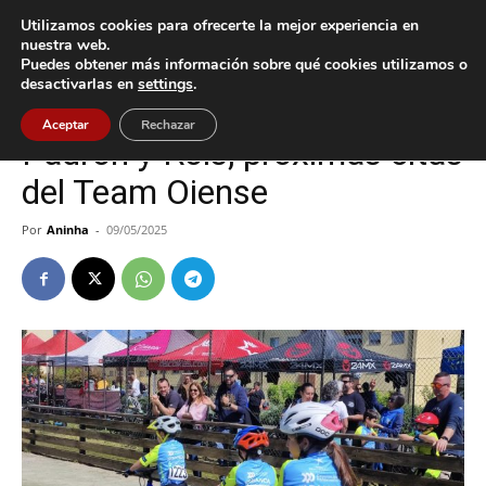
Utilizamos cookies para ofrecerte la mejor experiencia en
nuestra web.
Puedes obtener más información sobre qué cookies utilizamos o
Inicio
Deportes
desactivarlas en
settings
.
Deportes
Oia
Aceptar
Rechazar
Padrón y Rois, próximas citas
del Team Oiense
Por
Aninha
-
09/05/2025