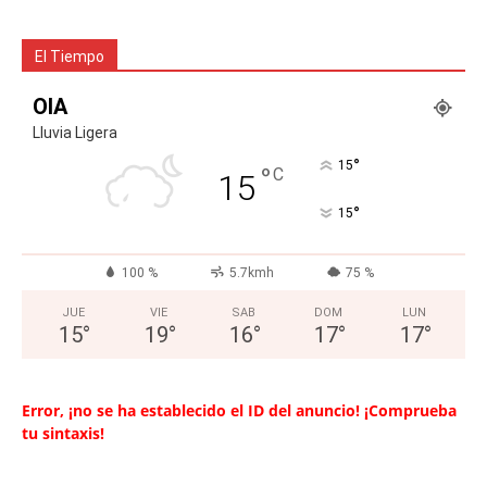
El Tiempo
OIA
Lluvia Ligera
°
15
°
C
15
°
15
100 %
5.7kmh
75 %
JUE
VIE
SAB
DOM
LUN
15
°
19
°
16
°
17
°
17
°
Error, ¡no se ha establecido el ID del anuncio! ¡Comprueba
tu sintaxis!