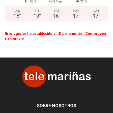
100 %
5.7kmh
75 %
JUE
VIE
SAB
DOM
LUN
15
°
19
°
16
°
17
°
17
°
Error, ¡no se ha establecido el ID del anuncio! ¡Comprueba
tu sintaxis!
SOBRE NOSOTROS