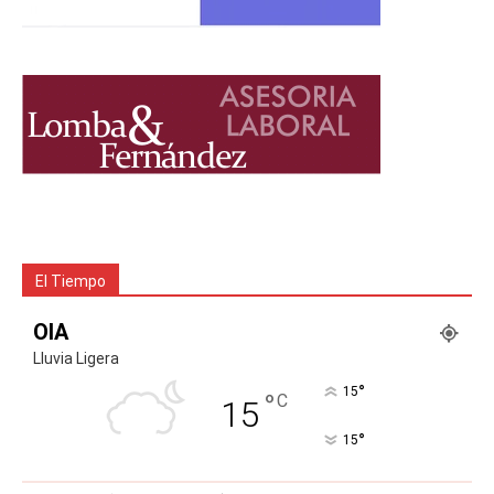
El Tiempo
OIA
Lluvia Ligera
°
15
°
C
15
°
15