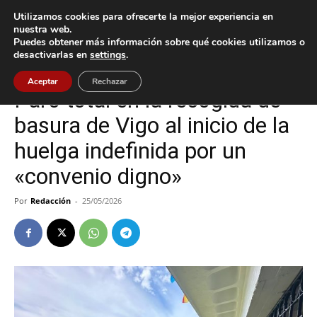
Utilizamos cookies para ofrecerte la mejor experiencia en
nuestra web.
Puedes obtener más información sobre qué cookies utilizamos o
Inicio
Sucesos
desactivarlas en
settings
.
Sucesos
Vigo
Aceptar
Rechazar
Paro total en la recogida de
basura de Vigo al inicio de la
huelga indefinida por un
«convenio digno»
Por
Redacción
-
25/05/2026