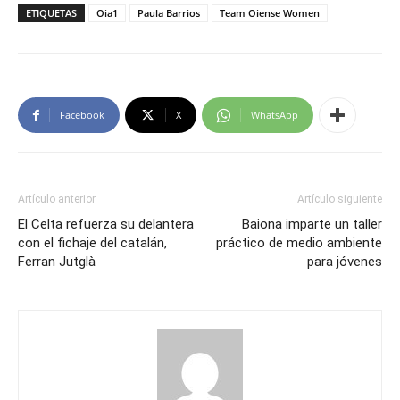
ETIQUETAS
Oia1
Paula Barrios
Team Oiense Women
Facebook
X
WhatsApp
Artículo anterior
Artículo siguiente
El Celta refuerza su delantera
Baiona imparte un taller
con el fichaje del catalán,
práctico de medio ambiente
Ferran Jutglà
para jóvenes