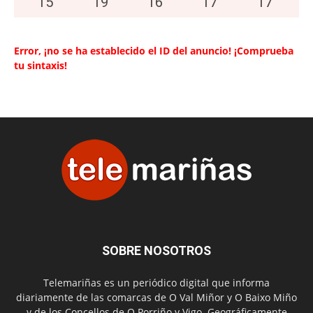
15
°
19
°
16
°
17
°
17
°
Error, ¡no se ha establecido el ID del anuncio! ¡Comprueba
tu sintaxis!
SOBRE NOSOTROS
Telemariñas es un periódico digital que informa
diariamente de las comarcas de O Val Miñor y O Baixo Miño
y de los Concellos de O Porriño y Vigo. Geográficamente