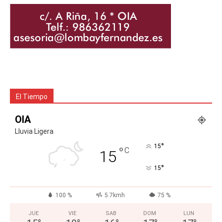
El Tiempo
OIA
Lluvia Ligera
°
15
°
C
15
°
15
100 %
5.7kmh
75 %
JUE
VIE
SAB
DOM
LUN