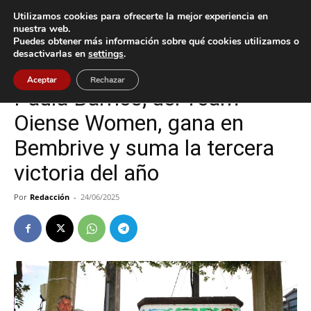
Utilizamos cookies para ofrecerte la mejor experiencia en
nuestra web.
Puedes obtener más información sobre qué cookies utilizamos o
Inicio
Deportes
desactivarlas en
settings
.
Deportes
Oia
Aceptar
Rechazar
Paula Barrios, del Team
Oiense Women, gana en
Bembrive y suma la tercera
victoria del año
Por
Redacción
-
24/06/2025