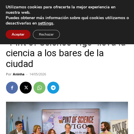
Utilizamos cookies para ofrecerte la mejor experiencia en
nuestra web.
Puedes obtener más información sobre qué cookies utilizamos o
Inicio
Cultura / Ocio
desactivarlas en
settings
.
Cultura / Ocio
Vigo
Aceptar
Rechazar
“Pint of Science Vigo” lleva la
ciencia a los bares de la
ciudad
Por
Aninha
-
14/05/2026