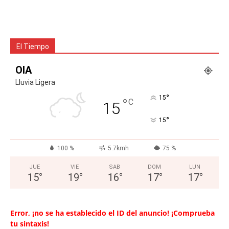
El Tiempo
OIA
Lluvia Ligera
°
15
°
C
15
°
15
100 %
5.7kmh
75 %
JUE
VIE
SAB
DOM
LUN
15
°
19
°
16
°
17
°
17
°
Error, ¡no se ha establecido el ID del anuncio! ¡Comprueba
tu sintaxis!