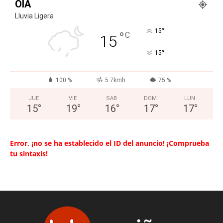
OIA
Lluvia Ligera
°
15
°
C
15
°
15
100 %
5.7kmh
75 %
JUE
VIE
SAB
DOM
LUN
15
°
19
°
16
°
17
°
17
°
Error, ¡no se ha establecido el ID del anuncio! ¡Comprueba
tu sintaxis!