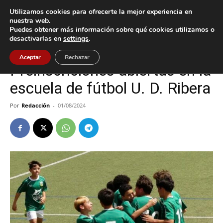
Utilizamos cookies para ofrecerte la mejor experiencia en
nuestra web.
Puedes obtener más información sobre qué cookies utilizamos o
Inicio
Deportes
desactivarlas en
settings
.
Deportes
O Rosal
Aceptar
Rechazar
Preinscriciones abiertas en la
escuela de fútbol U. D. Ribera
Por
Redacción
-
01/08/2024