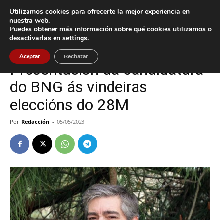
Utilizamos cookies para ofrecerte la mejor experiencia en
nuestra web.
Puedes obtener más información sobre qué cookies utilizamos o
Inicio
Baiona
desactivarlas en
settings
.
Baiona
Política
Aceptar
Rechazar
Presentación da candidatura
do BNG ás vindeiras
eleccións do 28M
Por
Redacción
-
05/05/2023