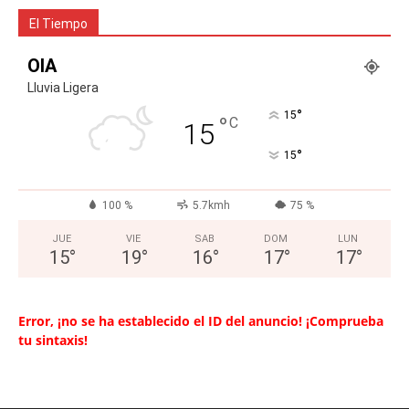
El Tiempo
OIA
Lluvia Ligera
°
15
°
C
15
°
15
100 %
5.7kmh
75 %
JUE
VIE
SAB
DOM
LUN
15
°
19
°
16
°
17
°
17
°
Error, ¡no se ha establecido el ID del anuncio! ¡Comprueba
tu sintaxis!