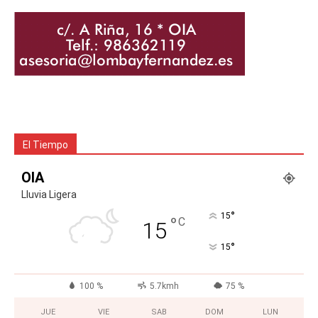
El Tiempo
OIA
Lluvia Ligera
°
15
°
C
15
°
15
100 %
5.7kmh
75 %
JUE
VIE
SAB
DOM
LUN