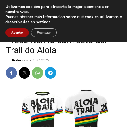
Utilizamos cookies para ofrecerte la mejor experiencia en
nuestra web.
Puedes obtener más información sobre qué cookies utilizamos o
Inicio
Deportes
desactivarlas en
settings
.
Deportes
Tui
Aceptar
Rechazar
Presentan la camiseta del
Trail do Aloia
Por
Redacción
-
10/01/2025