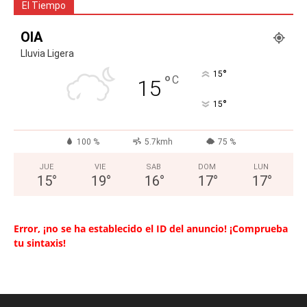
El Tiempo
OIA
Lluvia Ligera
°
15
°
C
15
°
15
100 %
5.7kmh
75 %
JUE
VIE
SAB
DOM
LUN
15
°
19
°
16
°
17
°
17
°
Error, ¡no se ha establecido el ID del anuncio! ¡Comprueba
tu sintaxis!