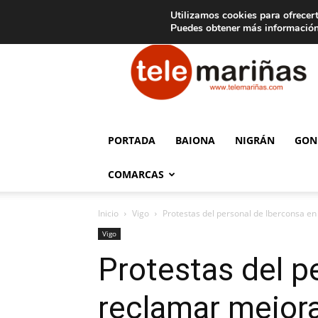
C
15
Aviso legal
Tarifas de publicidad
Oia
Utilizamos cookies para ofrecert
Puedes obtener más información
Telemariñas
PORTADA
BAIONA
NIGRÁN
GON
COMARCAS
Inicio
Vigo
Protestas del personal de Iberconsa en
Vigo
Protestas del p
reclamar mejora