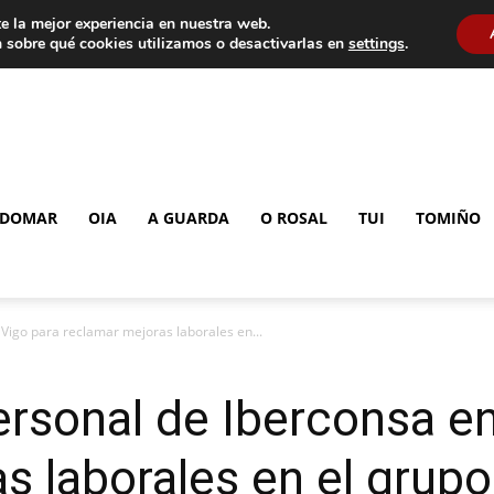
e la mejor experiencia en nuestra web.
 sobre qué cookies utilizamos o desactivarlas en
settings
.
DOMAR
OIA
A GUARDA
O ROSAL
TUI
TOMIÑO
 Vigo para reclamar mejoras laborales en...
ersonal de Iberconsa e
s laborales en el grupo