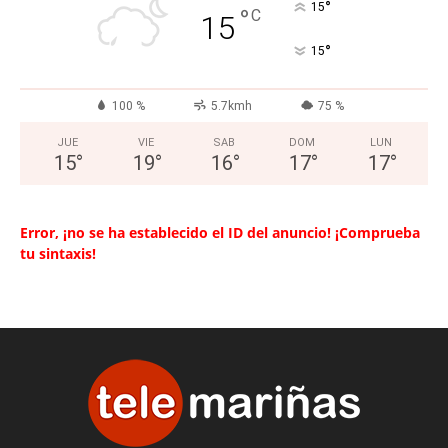
°
15
°
C
15
°
15
100 %
5.7kmh
75 %
JUE
VIE
SAB
DOM
LUN
15
°
19
°
16
°
17
°
17
°
Error, ¡no se ha establecido el ID del anuncio! ¡Comprueba
tu sintaxis!