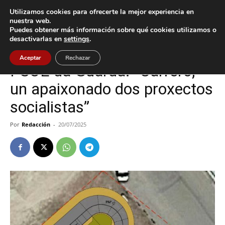
Utilizamos cookies para ofrecerte la mejor experiencia en
nuestra web.
Puedes obtener más información sobre qué cookies utilizamos o
Inicio
A Guarda
desactivarlas en
settings
.
A Guarda
Política
Aceptar
Rechazar
PSOE da Guarda: “Carrero,
un apaixonado dos proxectos
socialistas”
Por
Redacción
-
20/07/2025