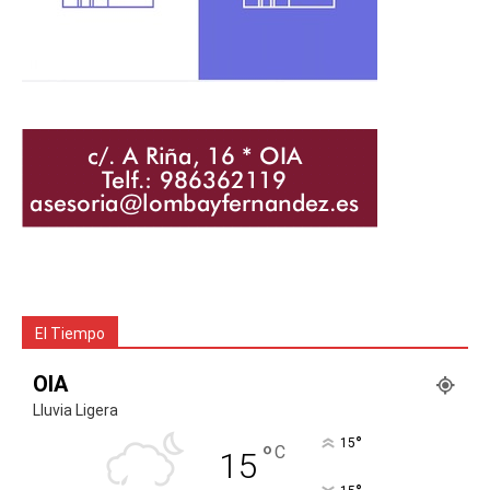
El Tiempo
OIA
Lluvia Ligera
°
15
°
C
15