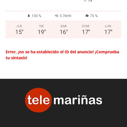
°
15
100 %
5.7kmh
75 %
JUE
VIE
SAB
DOM
LUN
15
°
19
°
16
°
17
°
17
°
Error, ¡no se ha establecido el ID del anuncio! ¡Comprueba
tu sintaxis!