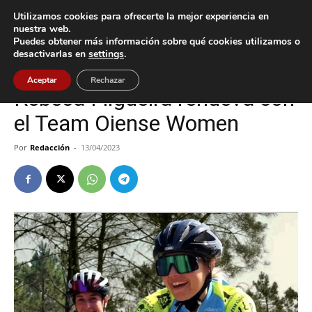
Utilizamos cookies para ofrecerte la mejor experiencia en
nuestra web.
Puedes obtener más información sobre qué cookies utilizamos o
Inicio
Deportes
desactivarlas en
settings
.
Deportes
Oia
Aceptar
Rechazar
Rebeca Filgueira renueva con
el Team Oiense Women
Por
Redacción
-
13/04/2023