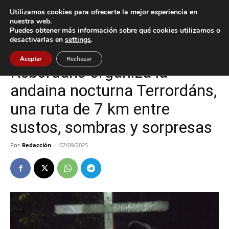
Utilizamos cookies para ofrecerte la mejor experiencia en
nuestra web.
Puedes obtener más información sobre qué cookies utilizamos o
Inicio
Cultura / Ocio
desactivarlas en
settings
.
Cultura / Ocio
Tui
Aceptar
Rechazar
Rebordáns organiza la
andaina nocturna Terrordáns,
una ruta de 7 km entre
sustos, sombras y sorpresas
Por
Redacción
-
07/09/2025