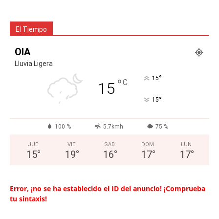
El Tiempo
OIA
Lluvia Ligera
°
15
°
C
15
°
15
100 %
5.7kmh
75 %
JUE
VIE
SAB
DOM
LUN
15
°
19
°
16
°
17
°
17
°
Error, ¡no se ha establecido el ID del anuncio! ¡Comprueba
tu sintaxis!