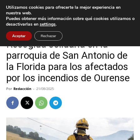
Utilizamos cookies para ofrecerte la mejor experiencia en
nuestra web.
Puedes obtener más información sobre qué cookies utilizamos o
Inicio
Vigo
desactivarlas en
settings
.
Vigo
Aceptar
Rechazar
Recogida solidaria en la
parroquia de San Antonio de
la Florida para los afectados
por los incendios de Ourense
Por
Redacción
-
21/08/2025