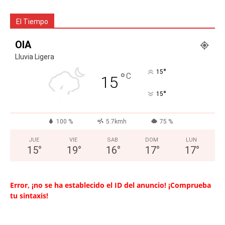
El Tiempo
OIA
Lluvia Ligera
°
15
°
C
15
°
15
100 %
5.7kmh
75 %
JUE
VIE
SAB
DOM
LUN
15
°
19
°
16
°
17
°
17
°
Error, ¡no se ha establecido el ID del anuncio! ¡Comprueba
tu sintaxis!