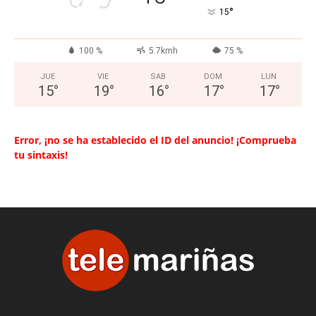
°
15
100 %
5.7kmh
75 %
JUE
VIE
SAB
DOM
LUN
15
°
19
°
16
°
17
°
17
°
Error, ¡no se ha establecido el ID del anuncio! ¡Comprueba
tu sintaxis!