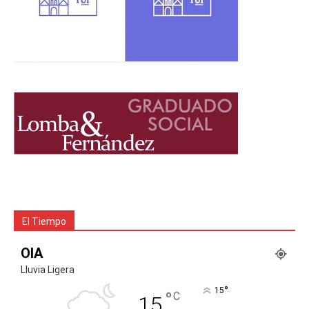
El Tiempo
OIA
Lluvia Ligera
°
15
°
C
15