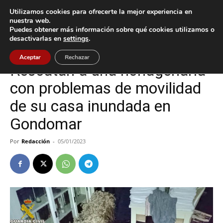
Utilizamos cookies para ofrecerte la mejor experiencia en
nuestra web.
Puedes obtener más información sobre qué cookies utilizamos o
Inicio
Gondomar
desactivarlas en
settings
.
Gondomar
Sucesos
Aceptar
Rechazar
Rescatan a una nonagenaria
con problemas de movilidad
de su casa inundada en
Gondomar
Por
Redacción
-
05/01/2023