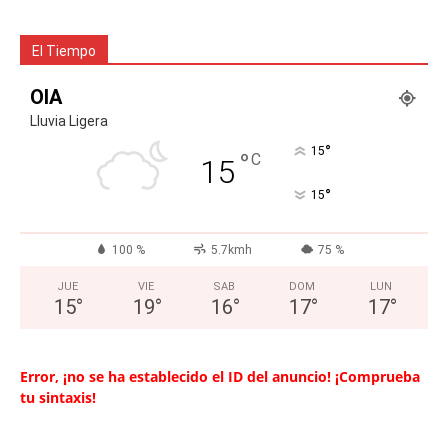
El Tiempo
OIA
Lluvia Ligera
°
15
°
C
15
°
15
100 %
5.7kmh
75 %
JUE
VIE
SAB
DOM
LUN
15
°
19
°
16
°
17
°
17
°
Error, ¡no se ha establecido el ID del anuncio! ¡Comprueba
tu sintaxis!