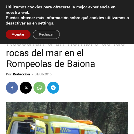
Utilizamos cookies para ofrecerte la mejor experiencia en
nuestra web.
Puedes obtener más información sobre qué cookies utilizamos o
Inicio
Baiona
desactivarlas en
settings
.
Baiona
Sucesos
Aceptar
Rechazar
Rescatan a un hombre de las
rocas del mar en el
Rompeolas de Baiona
Por
Redacción
-
31/08/2016