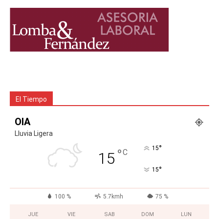
El Tiempo
OIA
Lluvia Ligera
°
15
°
C
15
°
15
100 %
5.7kmh
75 %
JUE
VIE
SAB
DOM
LUN