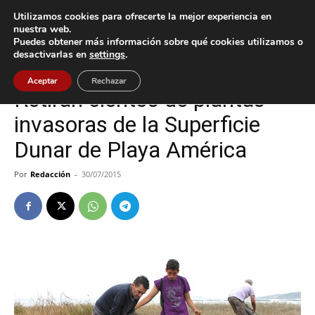
Utilizamos cookies para ofrecerte la mejor experiencia en
nuestra web.
Puedes obtener más información sobre qué cookies utilizamos o
Inicio
Nigrán
desactivarlas en
settings
.
Nigrán
Aceptar
Rechazar
Retiran cientos de plantas
invasoras de la Superficie
Dunar de Playa América
Por
Redacción
-
30/07/2015