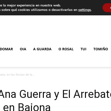
e la mejor experiencia en nuestra web.
 sobre qué cookies utilizamos o desactivarlas en
settings
.
DOMAR
OIA
A GUARDA
O ROSAL
TUI
TOMIÑO
to, en las fiestas de la...
Ana Guerra y El Arrebato
 en Baiona