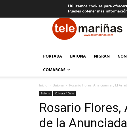
C
15
Aviso legal
Tarifas de publicidad
Oia
Utilizamos cookies para ofrecert
Puedes obtener más información
Telemariñas
PORTADA
BAIONA
NIGRÁN
GON
COMARCAS
Inicio
Baiona
Rosario Flores, Ana Guerra y El Arreba
Baiona
Cultura / Ocio
Rosario Flores, 
de la Anunciada