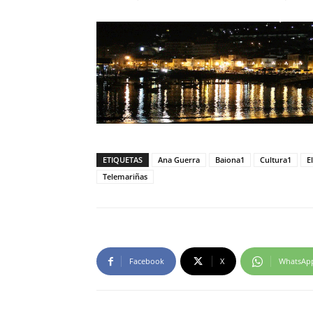
ETIQUETAS
Ana Guerra
Baiona1
Cultura1
E
Telemariñas
Facebook
X
WhatsAp