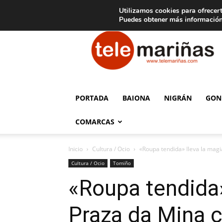
C
15
Aviso legal
Tarifas de publicidad
Oia
Utilizamos cookies para ofrecert
Puedes obtener más información
Telemariñas
PORTADA
BAIONA
NIGRÁN
GON
COMARCAS
Inicio
Cultura / Ocio
«Roupa tendida» lleva la magia
Cultura / Ocio
Tomiño
«Roupa tendida» 
Praza da Mina 