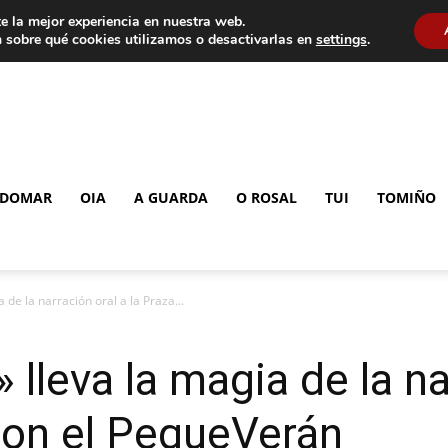
e la mejor experiencia en nuestra web.
 sobre qué cookies utilizamos o desactivarlas en
settings
.
DOMAR
OIA
A GUARDA
O ROSAL
TUI
TOMIÑO
 de la narración oral a la Praza...
lleva la magia de la nar
con el PequeVerán