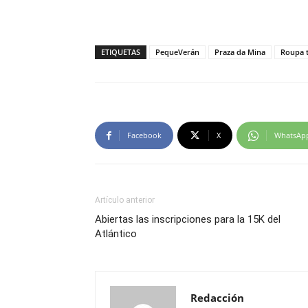
ETIQUETAS
PequeVerán
Praza da Mina
Roupa 
Facebook
X
WhatsAp
Artículo anterior
Abiertas las inscripciones para la 15K del
Atlántico
Redacción