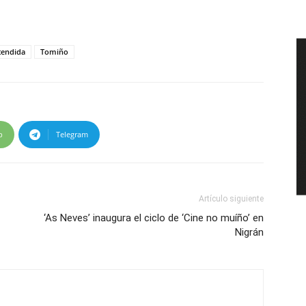
tendida
Tomiño
p
Telegram
Artículo siguiente
‘As Neves’ inaugura el ciclo de ‘Cine no muíño’ en
Nigrán