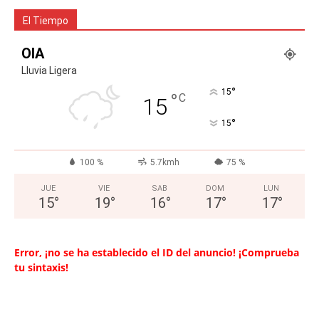
El Tiempo
OIA
Lluvia Ligera
°
15
°
C
15
°
15
100 %
5.7kmh
75 %
JUE
VIE
SAB
DOM
LUN
15
°
19
°
16
°
17
°
17
°
Error, ¡no se ha establecido el ID del anuncio! ¡Comprueba
tu sintaxis!