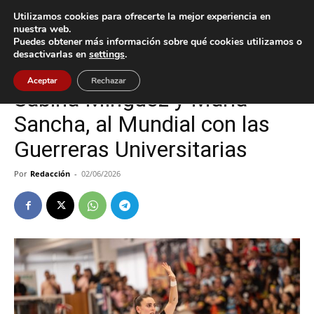
Utilizamos cookies para ofrecerte la mejor experiencia en
nuestra web.
Puedes obtener más información sobre qué cookies utilizamos o
Inicio
A Guarda
desactivarlas en
settings
.
A Guarda
Deportes
Aceptar
Rechazar
Sabina Mínguez y María
Sancha, al Mundial con las
Guerreras Universitarias
Por
Redacción
-
02/06/2026