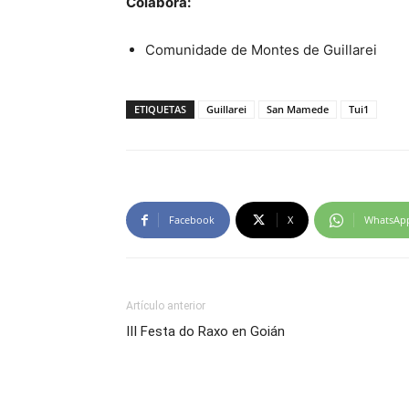
Colabora:
Comunidade de Montes de Guillarei
ETIQUETAS
Guillarei
San Mamede
Tui1
Facebook
X
WhatsAp
Artículo anterior
III Festa do Raxo en Goián