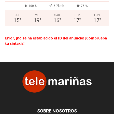
100 %
5.7kmh
75 %
JUE
VIE
SAB
DOM
LUN
15
°
19
°
16
°
17
°
17
°
Error, ¡no se ha establecido el ID del anuncio! ¡Comprueba
tu sintaxis!
SOBRE NOSOTROS