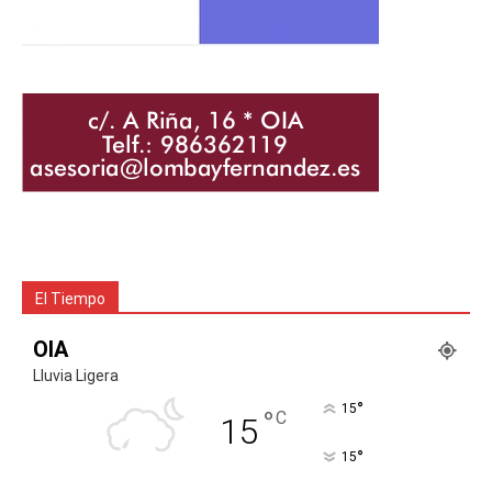
El Tiempo
OIA
Lluvia Ligera
°
15
°
C
15
°
15