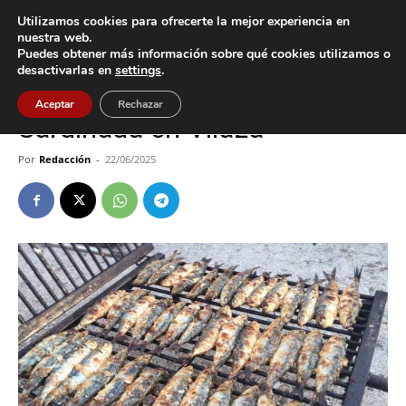
Utilizamos cookies para ofrecerte la mejor experiencia en
nuestra web.
Puedes obtener más información sobre qué cookies utilizamos o
Inicio
Cultura / Ocio
desactivarlas en
settings
.
Cultura / Ocio
Gondomar
Aceptar
Rechazar
Sardiñada en Vilaza
Por
Redacción
-
22/06/2025