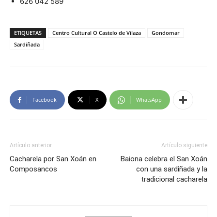
626 042 589
ETIQUETAS
Centro Cultural O Castelo de Vilaza
Gondomar
Sardiñada
Facebook
X
WhatsApp
Artículo anterior
Artículo siguiente
Cacharela por San Xoán en
Baiona celebra el San Xoán
Composancos
con una sardiñada y la
tradicional cacharela