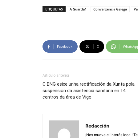
ETIQUETAS
A Guarda1
Converxencia Galega
Pa
Facebook
X
WhatsAp
Artículo anterior
O BNG esixe unha rectificación da Xunta pola
suspensión da asistencia sanitaria en 14
centros da área de Vigo
Redacción
¡Nos mueve el interés local! T