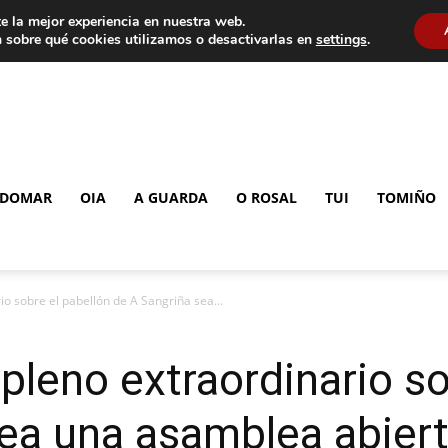
e la mejor experiencia en nuestra web.
 sobre qué cookies utilizamos o desactivarlas en
settings
.
DOMAR
OIA
A GUARDA
O ROSAL
TUI
TOMIÑO
rio sobre el pabellón de A Sangriña sea...
 pleno extraordinario s
ea una asamblea abier