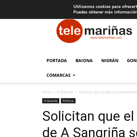
C
15
Aviso legal
Tarifas de publicidad
Oia
Utilizamos cookies para ofrecert
Puedes obtener más información
Telemariñas
PORTADA
BAIONA
NIGRÁN
GON
COMARCAS
Inicio
A Guarda
Solicitan que el pleno extraordina
A Guarda
Política
Solicitan que el
de A Sangriña s