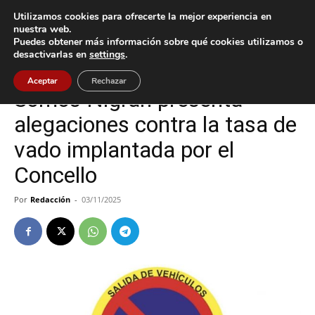
Utilizamos cookies para ofrecerte la mejor experiencia en
nuestra web.
Puedes obtener más información sobre qué cookies utilizamos o
Inicio
Nigrán
desactivarlas en
settings
.
Nigrán
Política
Aceptar
Rechazar
Somos Nigrán presenta
alegaciones contra la tasa de
vado implantada por el
Concello
Por
Redacción
-
03/11/2025