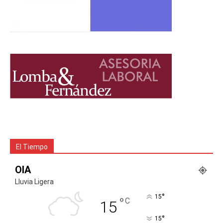
El Tiempo
OIA
Lluvia Ligera
°
15
°
C
15
°
15