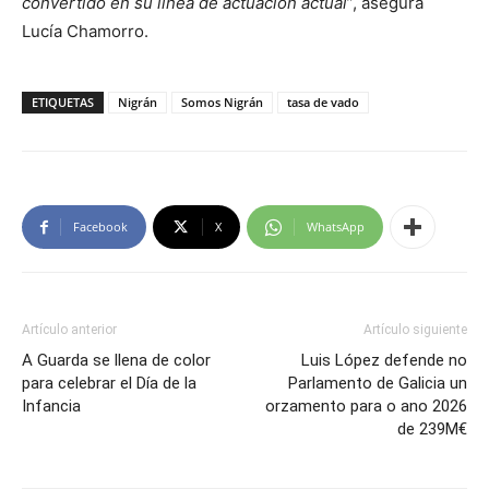
convertido en su línea de actuación actual
”, asegura
Lucía Chamorro.
ETIQUETAS
Nigrán
Somos Nigrán
tasa de vado
Facebook
X
WhatsApp
Artículo anterior
Artículo siguiente
A Guarda se llena de color
Luis López defende no
para celebrar el Día de la
Parlamento de Galicia un
Infancia
orzamento para o ano 2026
de 239M€