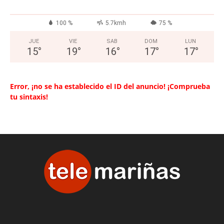
100 %
5.7kmh
75 %
JUE
VIE
SAB
DOM
LUN
15
°
19
°
16
°
17
°
17
°
Error, ¡no se ha establecido el ID del anuncio! ¡Comprueba
tu sintaxis!