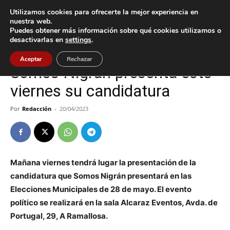
Utilizamos cookies para ofrecerte la mejor experiencia en
nuestra web.
Puedes obtener más información sobre qué cookies utilizamos o
Inicio
Nigrán
desactivarlas en
settings
.
Nigrán
Política
Aceptar
Rechazar
Somos Nigrán presenta este
viernes su candidatura
Por
Redacción
-
20/04/2023
Mañana viernes tendrá lugar la presentación de la
candidatura que Somos Nigrán presentará en las
Elecciones Municipales de 28 de mayo. El evento
político se realizará en la sala Alcaraz Eventos, Avda. de
Portugal, 29, A Ramallosa.