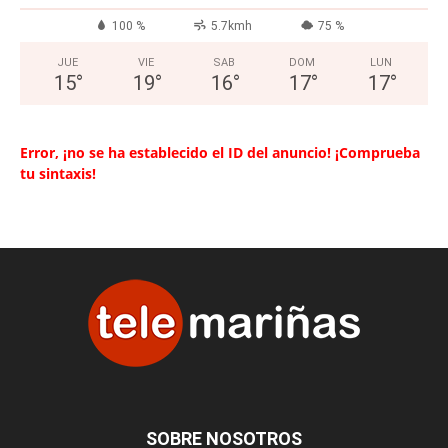
100 %
5.7kmh
75 %
JUE
VIE
SAB
DOM
LUN
15
°
19
°
16
°
17
°
17
°
Error, ¡no se ha establecido el ID del anuncio! ¡Comprueba
tu sintaxis!
SOBRE NOSOTROS