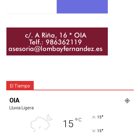
El Tiempo
OIA
Lluvia Ligera
°
15
°
C
15
°
15