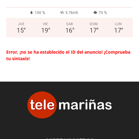
100 %
5.7kmh
75 %
JUE
VIE
SAB
DOM
LUN
15
°
19
°
16
°
17
°
17
°
Error, ¡no se ha establecido el ID del anuncio! ¡Comprueba
tu sintaxis!