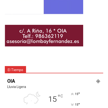
El Tiempo
OIA
Lluvia Ligera
°
15
°
C
15
°
15