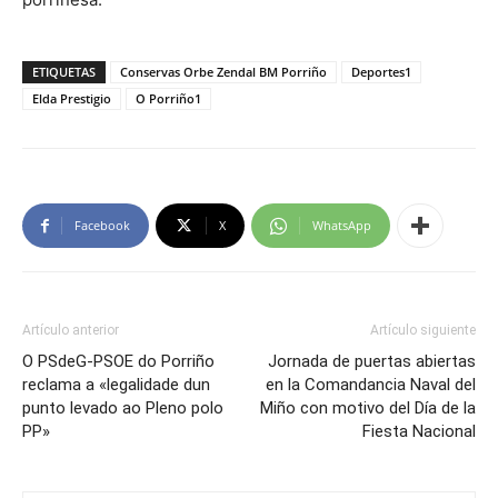
ETIQUETAS
Conservas Orbe Zendal BM Porriño
Deportes1
Elda Prestigio
O Porriño1
Facebook
X
WhatsApp
Artículo anterior
Artículo siguiente
O PSdeG-PSOE do Porriño
Jornada de puertas abiertas
reclama a «legalidade dun
en la Comandancia Naval del
punto levado ao Pleno polo
Miño con motivo del Día de la
PP»
Fiesta Nacional