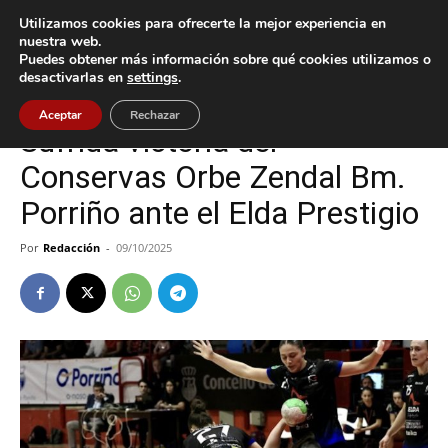
Utilizamos cookies para ofrecerte la mejor experiencia en
nuestra web.
Puedes obtener más información sobre qué cookies utilizamos o
Inicio
Deportes
desactivarlas en
settings
.
Deportes
O Porriño
Aceptar
Rechazar
Sufrida victoria del
Conservas Orbe Zendal Bm.
Porriño ante el Elda Prestigio
Por
Redacción
-
09/10/2025