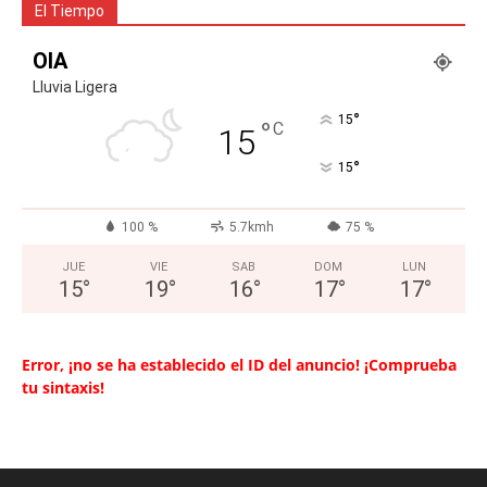
El Tiempo
OIA
Lluvia Ligera
°
15
°
C
15
°
15
100 %
5.7kmh
75 %
JUE
VIE
SAB
DOM
LUN
15
°
19
°
16
°
17
°
17
°
Error, ¡no se ha establecido el ID del anuncio! ¡Comprueba
tu sintaxis!