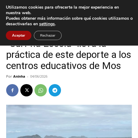
Utilizamos cookies para ofrecerte la mejor experiencia en
nuestra web.
Puedes obtener más información sobre qué cookies utilizamos o
Inicio
Deportes
desactivarlas en
settings
.
Deportes
Mos
Aceptar
Rechazar
“Surf na Escola” lleva la
práctica de este deporte a los
centros educativos de Mos
Por
Aninha
-
04/06/2026