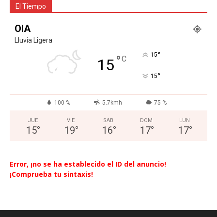
El Tiempo
OIA
Lluvia Ligera
°
15
°
C
15
°
15
100 %
5.7kmh
75 %
JUE
VIE
SAB
DOM
LUN
15
°
19
°
16
°
17
°
17
°
Error, ¡no se ha establecido el ID del anuncio!
¡Comprueba tu sintaxis!