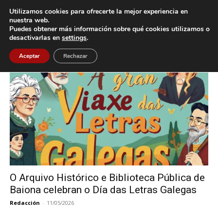
Utilizamos cookies para ofrecerte la mejor experiencia en
nuestra web.
Puedes obtener más información sobre qué cookies utilizamos o
Inicio
Etiquetas
A Xanela do Maxín
desactivarlas en
settings
.
Etiqueta: A Xanela do Maxín
Aceptar
Rechazar
O Arquivo Histórico e Biblioteca Pública de
Baiona celebran o Día das Letras Galegas
Redacción
-
11/05/2026