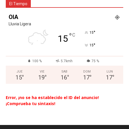
El Tiempo
OIA
Lluvia Ligera
°
15
°
C
15
°
15
100 %
5.7kmh
75 %
JUE
VIE
SAB
DOM
LUN
15
°
19
°
16
°
17
°
17
°
Error, ¡no se ha establecido el ID del anuncio!
¡Comprueba tu sintaxis!