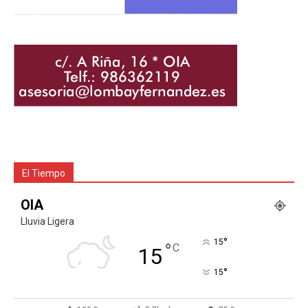
El Tiempo
OIA
Lluvia Ligera
°
15
°
C
15
°
15