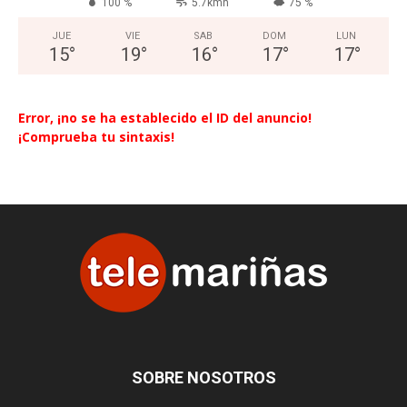
100 %
5.7kmh
75 %
JUE
VIE
SAB
DOM
LUN
15
°
19
°
16
°
17
°
17
°
Error, ¡no se ha establecido el ID del anuncio!
¡Comprueba tu sintaxis!
SOBRE NOSOTROS