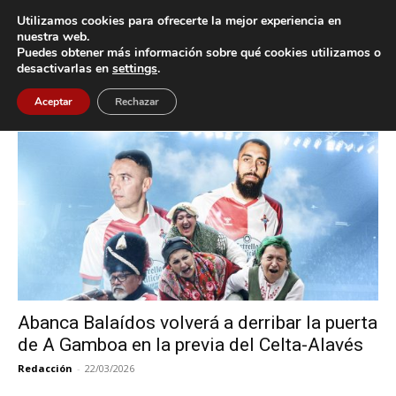
Utilizamos cookies para ofrecerte la mejor experiencia en
nuestra web.
Puedes obtener más información sobre qué cookies utilizamos o
Inicio
Etiquetas
Abanca Balaidos
desactivarlas en
settings
.
Etiqueta: Abanca Balaidos
Aceptar
Rechazar
Abanca Balaídos volverá a derribar la puerta
de A Gamboa en la previa del Celta-Alavés
Redacción
-
22/03/2026