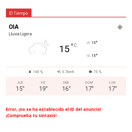
El Tiempo
OIA
Lluvia Ligera
°
15
°
C
15
°
15
100 %
5.7kmh
75 %
JUE
VIE
SAB
DOM
LUN
15
°
19
°
16
°
17
°
17
°
Error, ¡no se ha establecido el ID del anuncio!
¡Comprueba tu sintaxis!