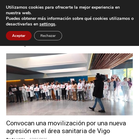
Utilizamos cookies para ofrecerte la mejor experiencia en
nuestra web.
Puedes obtener más información sobre qué cookies utilizamos o
Inicio
Etiquetas
Agresión en el área sanitaria de Vigo
desactivarlas en
settings
.
Etiqueta: agresión en el área sanitaria
Aceptar
Rechazar
de Vigo
Convocan una movilización por una nueva
agresión en el área sanitaria de Vigo